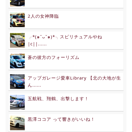
2人の女神降臨
╭*(๑˘ᴗ˘๑)*╮スピリチュアルやね
|c||......
蒼の彼方のフォーリズム
アップガレージ愛車Library 【北の大地が生
ん......
五航戦、翔鶴、出撃します！
黒澤ココア って響きがいいね！