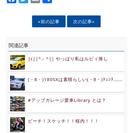
«前の記事
次の記事»
関連記事
|c||^.- ^|| やっぱり私はルビィ推し
(・8・)180SXは素晴らしい(・8・)ﾁｭﾝﾁ......
#アップガレージ愛車Library とは？
ビーチ！スケッチ！！桜内！！！