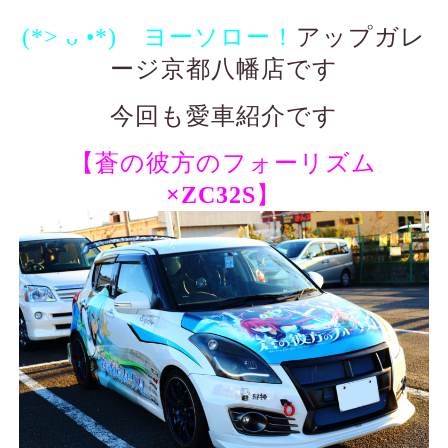
(*> ᴗ •*)ゞヨーソロー！
アップガレ
ージ京都八幡店です
今回も愛車紹介です
【蒼の彼方のフォーリズム
×ZC32S
】