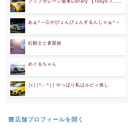
アップガレージ愛車Library 【Tokyo 7......
あぁ^～心がぴょんぴょんするんじゃぁ^～
紅騎士と蒼髪姫
めぐるちゃん
|c||^.- ^|| やっぱり私はルビィ推し
店舗プロフィールを開く