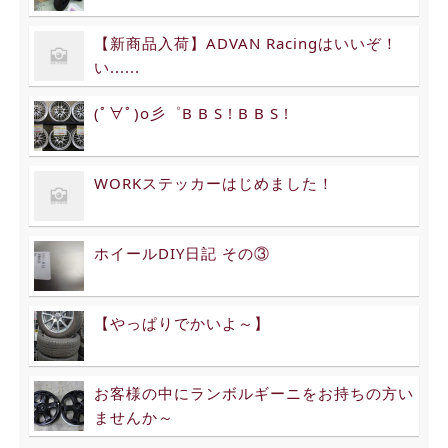
【新商品入荷】ADVAN Racingはいいぞ！
い......
(ﾟ∀ﾟ)o彡゜B B S ! B B S !
WORKステッカーはじめました！
ホイールDIY日記 その③
【やっぱりでかいよ～】
お客様の中にランボルギーニをお持ちの方い
ませんか～