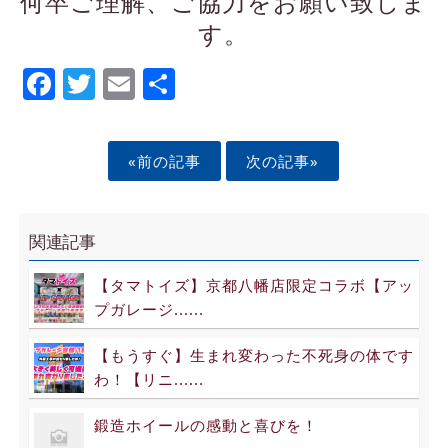
何卒ご理解、ご協力をお願い致しま
す。
Facebook
Twitter
Email
Share
«前の記事
次の記事»
関連記事
【タマトイズ】京都八幡店限定コラボ【アッ
プガレージ......
【もうすぐ】生まれ変わった不死身の体です
わ！【リニ......
鍛造ホイールの感動と喜びを！