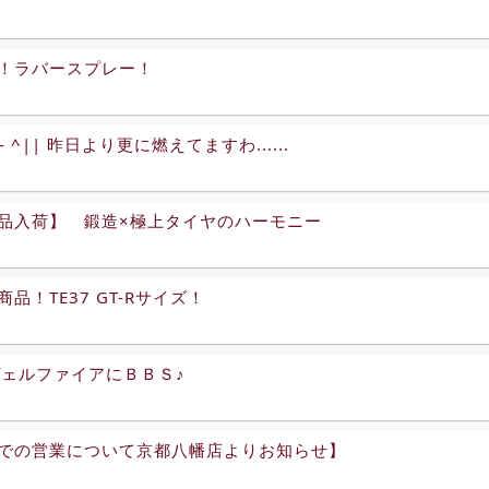
！ラバースプレー！
^.- ^|| 昨日より更に燃えてますわ......
品入荷】 鍛造×極上タイヤのハーモニー
品！TE37 GT-Rサイズ！
ヴェルファイアにＢＢＳ♪
での営業について京都八幡店よりお知らせ】