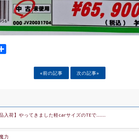
ook
tter
mail
Share
«前の記事
次の記事»
入荷】やってきました軽carサイズのTEで......
魔力