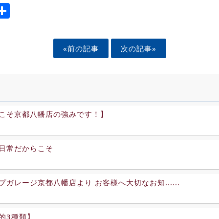
ook
tter
mail
Share
«前の記事
次の記事»
こそ京都八幡店の強みです！】
日常だからこそ
プガレージ京都八幡店より お客様へ大切なお知......
的3種類】