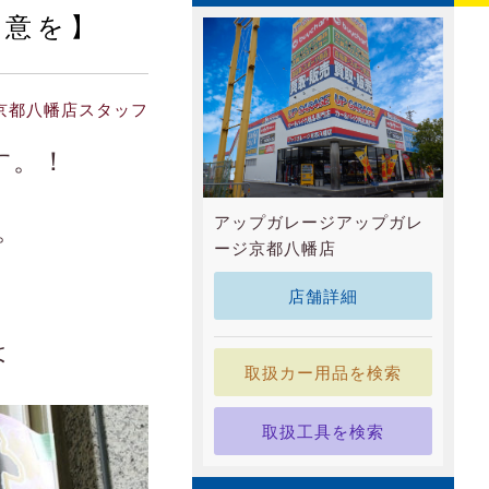
注意を】
京都八幡店スタッフ
す。！
アップガレージアップガレ
。
ージ京都八幡店
店舗詳細
は
取扱カー用品を検索
取扱工具を検索