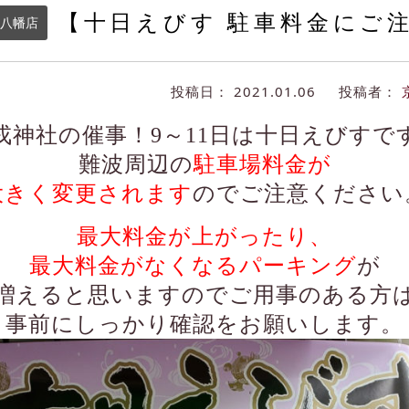
【十日えびす 駐車料金にご
八幡店
投稿日：
2021.01.06
投稿者：
戎神社の催事！9～11日は十日えびすで
難波周辺の
駐車場料金が
大きく変更されます
のでご注意ください
最大料金が上がったり、
最大料金がなくなるパーキング
が
増えると思いますのでご用事のある方
事前にしっかり確認をお願いします。