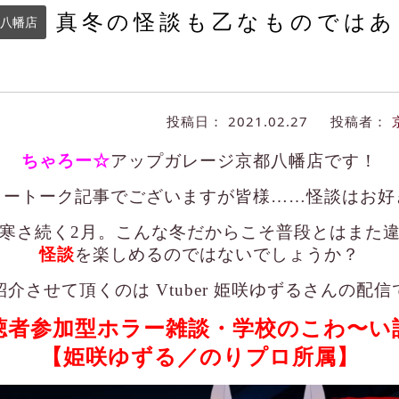
真冬の怪談も乙なものではあ
八幡店
投稿日：
2021.02.27
投稿者：
ちゃろー☆
アップガレージ京都八幡店です！
リートーク記事でございますが皆様……怪談はお好
寒さ続く2月。こんな冬だからこそ普段とはまた
怪談
を楽しめるのではないでしょうか？
紹介させて頂くのは Vtuber 姫咲ゆずるさんの配信
聴者参加型ホラー雑談・学校のこわ〜い
【姫咲ゆずる／のりプロ所属】