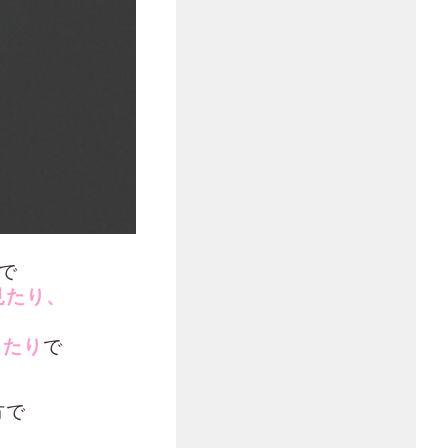
で
見たり、
したり
で
方で