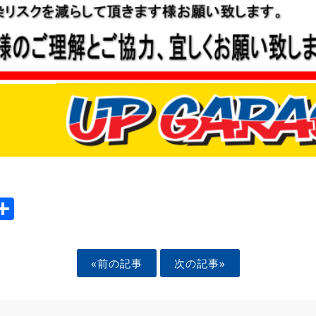
ook
tter
mail
Share
«前の記事
次の記事»