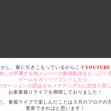
しかし、家に引きこもっているからこそ
YOUTUBE
推しが所属する他メンバーの動画配信をたっぷり
ゲームをガッツリプレイしたり、
のモーションの読込やカメラアングルに四苦八苦
お家巣籠りライフを満喫しておりました！
た、巣籠ライフで楽しんだことは３月のブログの
更新できればと思います！