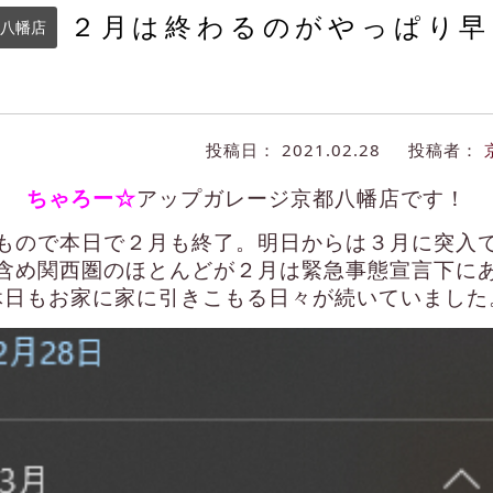
２月は終わるのがやっぱり早
八幡店
投稿日：
2021.02.28
投稿者：
ちゃろー☆
アップガレージ京都八幡店です！
もので本日で２月も終了。明日からは３月に突入
含め関西圏のほとんどが２月は緊急事態宣言下に
休日もお家に家に引きこもる日々が続いていました