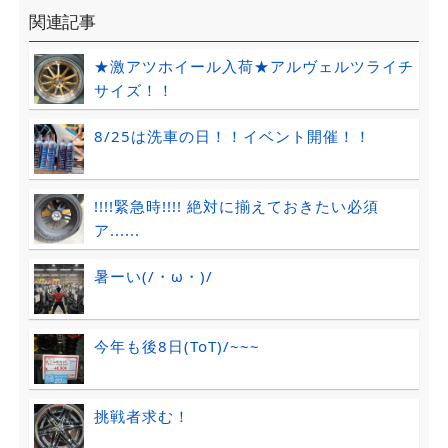
関連記事
★激アツホイール入荷★アルヴェルツライチ
サイズ！！
8/25は洗車の日！！イベント開催！！
!!!!緊急時!!!! 絶対に揃えておきたい必須
ア......
暑ーい(/・ω・)/
今年も後8日(ToT)/~~~
挑戦者求む！