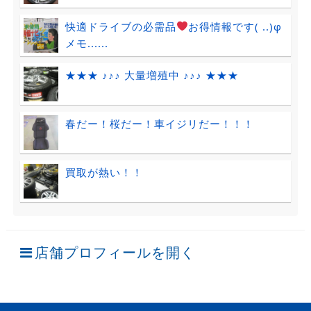
快適ドライブの必需品
お得情報です( ..)φ
メモ......
★★★ ♪♪♪ 大量増殖中 ♪♪♪ ★★★
春だー！桜だー！車イジリだー！！！
買取が熱い！！
店舗プロフィールを開く