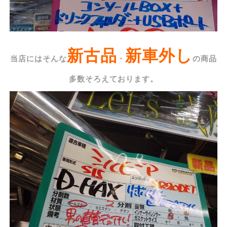
新古品
新車外し
当店にはそんな
・
の商品
多数そろえております。