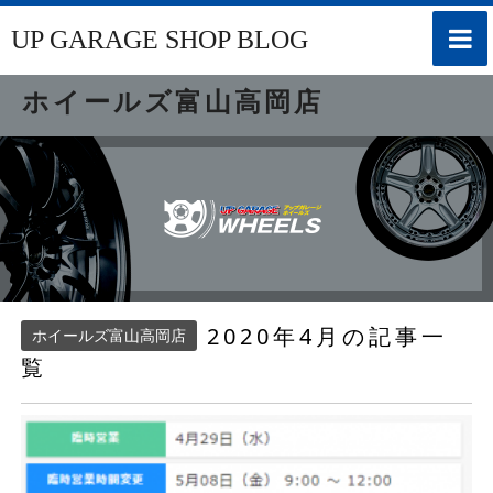
toggle
UP GARAGE SHOP BLOG
naviga
ホイールズ富山高岡店
2020年4月の記事一
ホイールズ富山高岡店
覧