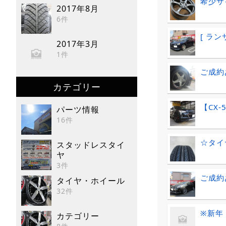
希少サ
2017年8月
6件
[ ラン
2017年3月
1件
ご成約
カテゴリー
【CX
パーツ情報
16件
☆タイ
スタッドレスタイ
ヤ
3件
ご成約
タイヤ・ホイール
32件
※新年
カテゴリー