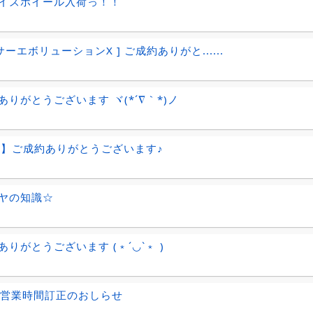
イズホイール入荷っ！！
サーエボリューションX ] ご成約ありがと......
ありがとうございます ヾ(*´∇｀*)ノ
-5】ご成約ありがとうございます♪
ヤの知識☆
ありがとうございます (﹡´◡`﹡ )
 営業時間訂正のおしらせ