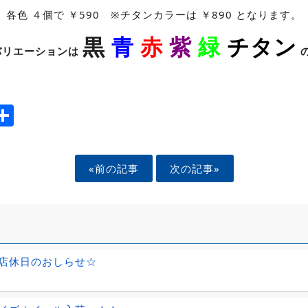
各色 ４個で ￥590 ※チタンカラーは ￥890 となります。
黒
青
赤
紫
緑
チタン
バリエーションは
ook
tter
mail
Share
«前の記事
次の記事»
店休日のおしらせ☆