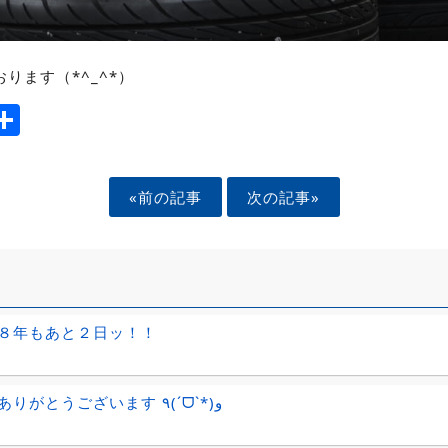
ります（*^_^*）
ook
tter
mail
Share
«前の記事
次の記事»
８年もあと２日ッ！！
ご成約ありがとうございます ٩(ˊᗜˋ*)و