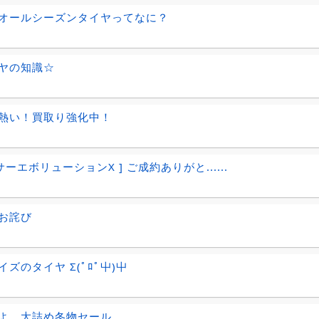
オールシーズンタイヤってなに？
ヤの知識☆
熱い！買取り強化中！
サーエボリューションX ] ご成約ありがと......
お詫び
イズのタイヤ Σ(ﾟﾛﾟ屮)屮
よ、大詰め冬物セール