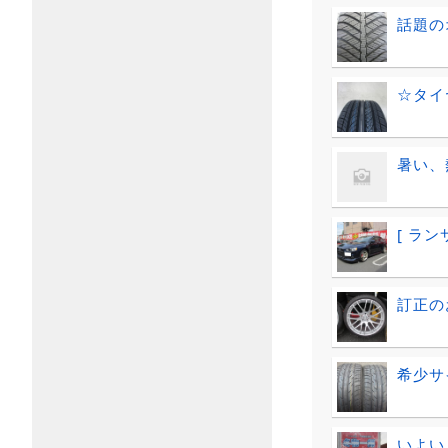
話題の
☆タイ
暑い、
[ ラン
訂正の
希少サ
いよい