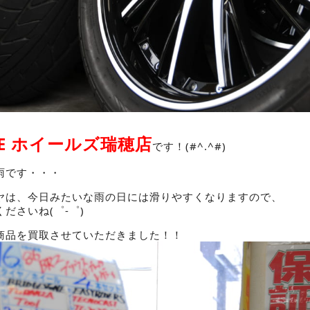
AGE ホイールズ瑞穂店
です！(#^.^#)
雨です・・・
ヤは、今日みたいな雨の日には滑りやすくなりますので、
ださいね(゜-゜)
商品を買取させていただきました！！