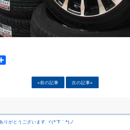
ook
tter
mail
Share
«前の記事
次の記事»
ありがとうございます ヾ(*´∇｀*)ノ