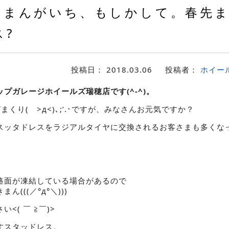
まんがいち、もしかして。春先
ス?
投稿日：
2018.03.06
投稿者：
ホイー
ガレージホイールズ瑞穂店です(^-^)。
くり( >д<)､;’.･ですが、みなさんお元気ですか？
スッタドレスをラジアルタイヤに交換されるお客さまも多くな
路面が凍結している場合があるので
(((／°д°＼)))
<( ￣ ≧￣)>
すスタッドレス。