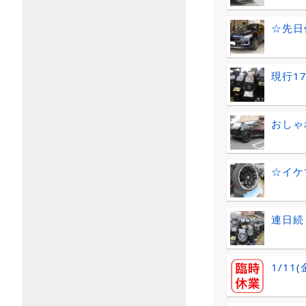
☆先日
現行1
おしゃれ
☆イケ
連日続
1/1