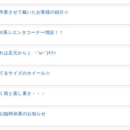
作業させて戴いたお客様の紹介☆
70系シエンタコーナー増設！！
は足元から ( ･`ω･´)ｷﾘｯ
てるサイズのホイール☆
く雨と蒸し暑さ・・・
1(金)臨時休業のお知らせ