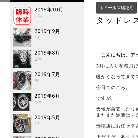
ホイールズ瑞穂店
2019年10月
1件
タッドレ
2019年9月
1件
2019年8月
こんにちは。アップ
2件
3月に入り花粉飛びま
2019年7月
暖かくなってきて
3件
今日このごろ。
2019年6月
ですが。
4件
天候が急変したり
まだまだ油断はできまん
2019年5月
1件
瑞穂店にお任せ下さい
まだまだ、ありま