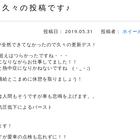
久々の投稿です♪
投稿日：
2019.05.31
投稿者：
ホイー
新が全然できてなかったので久々の更新デス！
℃超えはつらかったですね・・・
になりながらお仕事してました！！
熱中症になりかねないですね (・_・;)
補給とこまめに休憩を取りましょう！
は人間もそうですが車も悲鳴を上げます。。
気圧低下によるバースト
ます！
すが愛車の点検も忘れずに！！