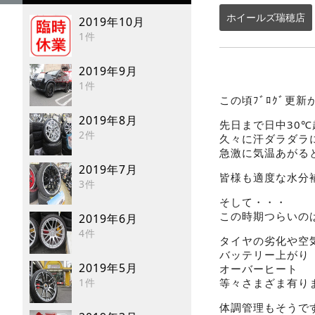
ホイールズ瑞穂店
2019年10月
1件
2019年9月
1件
この頃ﾌﾞﾛｸﾞ更
2019年8月
先日まで日中30
2件
久々に汗ダラダラ
急激に気温あがると
2019年7月
皆様も適度な水分
3件
そして・・・
この時期つらいの
2019年6月
4件
タイヤの劣化や空
バッテリー上がり
2019年5月
オーバーヒート
1件
等々さまざま有り
体調管理もそうで