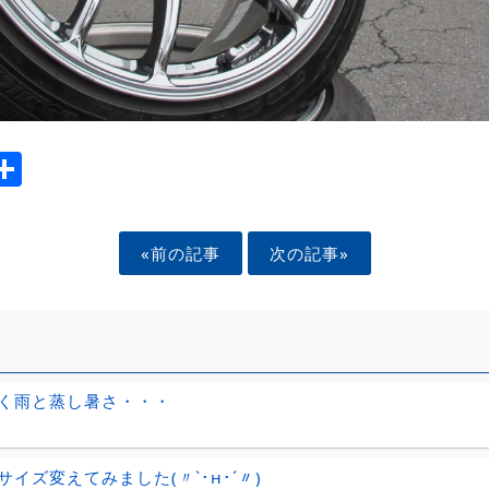
ook
tter
mail
Share
«前の記事
次の記事»
く雨と蒸し暑さ・・・
サイズ変えてみました(〃`･н･´〃)