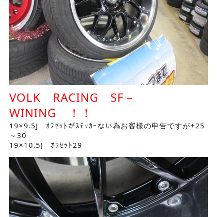
VOLK RACING SF－
WINING ！！
19×9.5J ｵﾌｾｯﾄがｽﾃｯｶｰない為お客様の申告ですが+25
～30
19×10.5J ｵﾌｾｯﾄ29