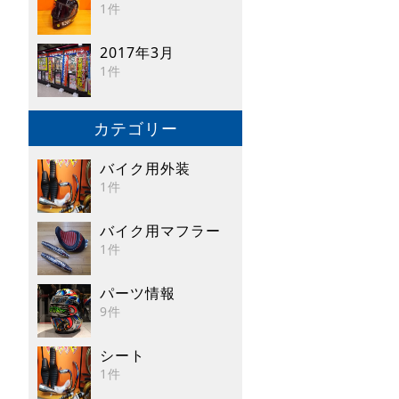
1件
2017年3月
1件
カテゴリー
バイク用外装
1件
バイク用マフラー
1件
パーツ情報
9件
シート
1件