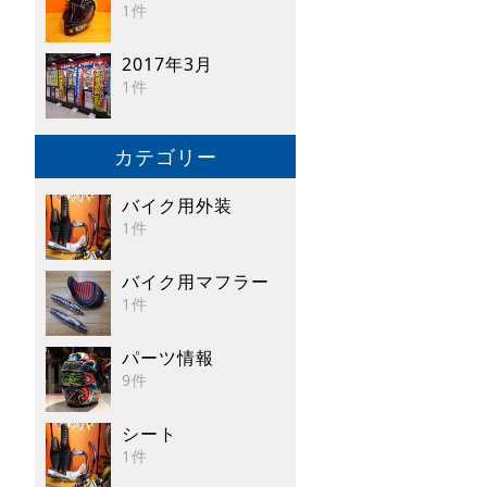
1件
2017年3月
1件
カテゴリー
バイク用外装
1件
バイク用マフラー
1件
パーツ情報
9件
シート
1件