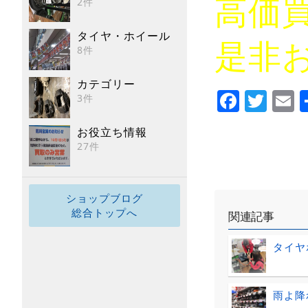
高価
2件
タイヤ・ホイール
是非
8件
カテゴリー
Faceb
Twi
E
3件
お役立ち情報
27件
ショップブログ
総合トップへ
関連記事
タイヤ
雨よ降