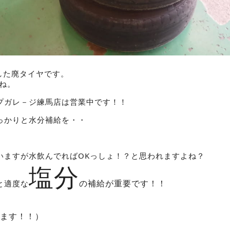
しした廃タイヤです。
ね。
プガレ－ジ練馬店は営業中です！！
っかりと水分補給を・・
いますが水飲んでればOKっしょ！？と思われますよね？
塩分
の補給が重要です！！
と適度な
ます！！）