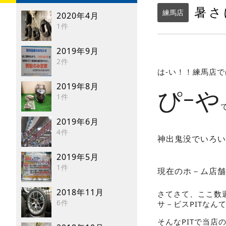
暑さ
練馬店
2020年4月
1件
2019年9月
2件
は-い！！練馬店
2019年8月
ぴｰや
1件
2019年6月
4件
神出鬼没でいろい
2019年5月
1件
現在のホ－ム店舗
2018年11月
さてさて、ここ数
6件
サ－ビスPITな
そんなPITで当