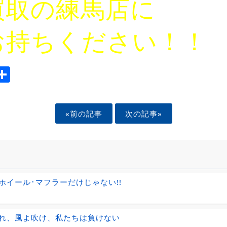
買取の練馬店に
お持ちください！！
ook
tter
mail
Share
«前の記事
次の記事»
ホイール･マフラーだけじゃない!!
れ、風よ吹け、私たちは負けない