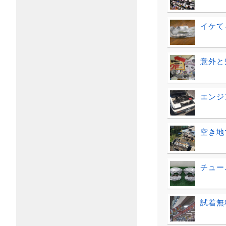
イケてる
意外と
エンジ
空き地
チュー
試着無