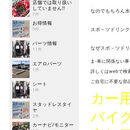
店舗では取り扱い
していません!!
なのでもちろん水
7件
お得情報
9件
スポ－ツドリンク
パーツ情報
なぜスポ－ツドリ
11件
ま-車に関係ない
エアロパーツ
1件
詳しくはwebで検
ご自宅に不要な部
シート
1件
カー
スタッドレスタイ
ヤ
バイ
2件
カーナビ/モニター