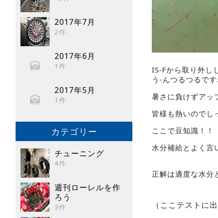
2017年7月
2件
2017年6月
1件
IS-Fから取り外
う-んつるつるです
2017年5月
暑さに負けずアッ
1件
皆様も熱いのでし
カテゴリー
ここで豆知識！！
水分補給とよく言
チューニング
4件
正解は適度な水分
週刊ローレルを作
ろう
（ここテストに出
3件