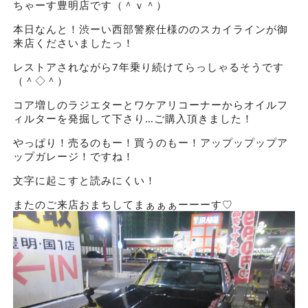
ちゃーす豊明店です（＾ｖ＾）
本日なんと！渋ーい西部警察仕様ののスカイラインが御
来店くださいましたっ！
レストアされながら7年乗り続けてらっしゃるそうです
（＾◇＾）
コア増しのラジエターとワケアリコーナーからオイルフ
ィルターを発掘して下さり…ご購入頂きました！
やっぱり！売るのもー！買うのもー！アップップップア
ップガレージ！ですね！
文字に起こすと読みにくい！
またのご来店おまちしてまぁぁぁーーーす♡