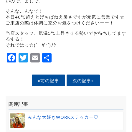
いので。まじで。
そんなこんなで！
本日40℃超えとげちぱねえ暑さですが元気に営業です☆
ご来店の際は体調に充分お気をつけくださいーー！
当店スタッフ、気温5℃上昇させる勢いでお待ちしてます
るする！
それではっ☆(´ゝ∀･`)ﾉｼ
Facebook
Twitter
Email
Share
«前の記事
次の記事»
関連記事
みんな大好きWORKステッカー♡