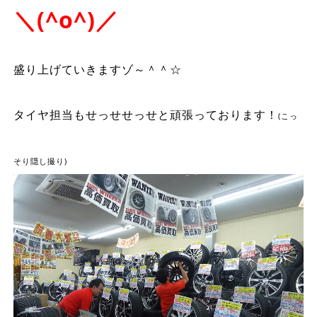
＼(^o^)／
盛り上げていきますゾ～＾＾☆
タイヤ担当もせっせせっせと頑張っております！
(こっ
そり隠し撮り)