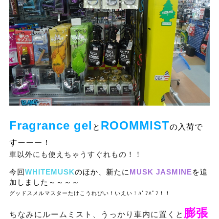
Fragrance
gel
ROOMMIST
と
の入荷で
すーーー！
車以外にも使えちゃうすぐれもの！！
今回
WHITEMUSK
のほか、
新たに
MUSK
JASMINE
を追
加しました～～～～
グッドスメルマスターたけこうれぴい！いえい！ﾊﾟﾌﾊﾟﾌ！！
膨張
ちなみにルームミスト、うっかり車内に置くと