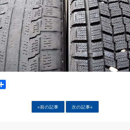
ook
tter
mail
Share
«前の記事
次の記事»