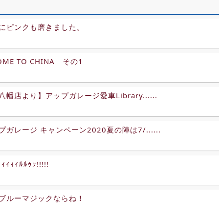
にピンクも磨きました。
OME TO CHINA その1
幡店より】アップガレージ愛車Library......
ガレージ キャンペーン2020夏の陣は7/......
ｨｨｨｨﾙﾙｩｯ!!!!!
ブルーマジックならね！