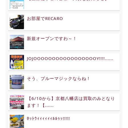
お部屋でRECARO
新規オープンですわ～！
JOJOOOOOOOOOOOOOOOOOY!!!!......
そう、ブルーマジックならね！
【6/10から】京都八幡店は買取のみとなり
ます！【......
ﾎｯﾄｳｨｨｨｨｨｨﾙﾙｩｯ!!!!!