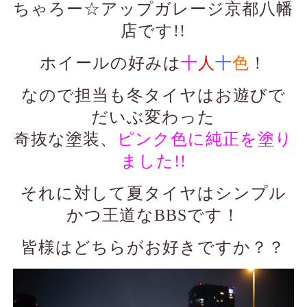
ちゃろー☆アップガレージ京都八幡
店です!!
ホイールの好みは
十
人
十
色
！
なので担当も冬タイヤはお遊びで
だいぶ変わった
奇抜な塗装、
ピンク色に純正を塗り
ました!!
それに対して夏タイヤはシンプル
かつ王道なBBSです！
皆様はどちらがお好きですか？？