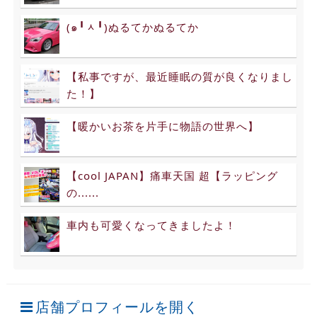
(๑╹ᆺ╹)ぬるてかぬるてか
【私事ですが、最近睡眠の質が良くなりまし
た！】
【暖かいお茶を片手に物語の世界へ】
【cool JAPAN】痛車天国 超【ラッピング
の......
車内も可愛くなってきましたよ！
店舗プロフィールを開く