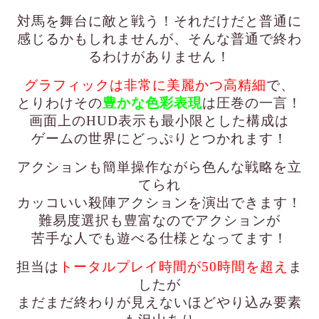
対馬を舞台に敵と戦う！それだけだと普通に
感じるかもしれませんが、そんな普通で終わ
るわけがありません！
グラフィックは非常に美麗かつ高精細
で、
とりわけその
豊かな色彩表現
は圧巻の一言！
画面上のHUD表示も最小限とした構成は
ゲームの世界にどっぷりとつかれます！
アクションも簡単操作ながら色んな戦略を立
てられ
カッコいい殺陣アクションを演出できます！
難易度選択も豊富なのでアクションが
苦手な人でも遊べる仕様となってます！
担当は
トータルプレイ時間が50時間を超え
ま
したが
まだまだ終わりが見えないほどやり込み要素