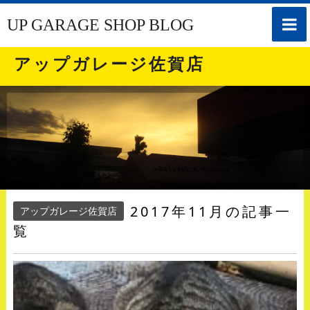
toggle
UP GARAGE SHOP BLOG
naviga
アップガレージ佐賀店
2017年11月の記事一
アップガレージ佐賀店
覧