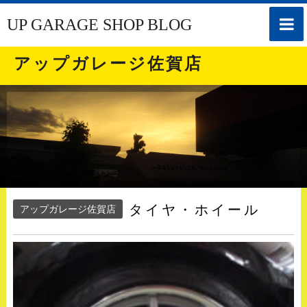
toggle
UP GARAGE SHOP BLOG
naviga
アップガレージ佐賀店
タイヤ・ホイール
アップガレージ佐賀店