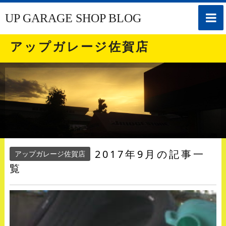
toggle
UP GARAGE SHOP BLOG
naviga
アップガレージ佐賀店
2017年9月の記事一
アップガレージ佐賀店
覧