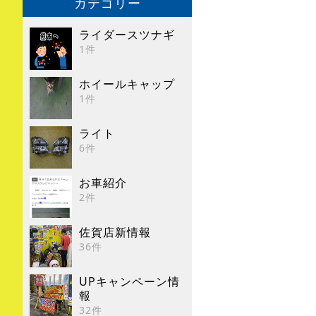
カテゴリー
ライダースツナギ
1件
ホイールキャップ
1件
ライト
6件
お車紹介
2件
佐賀店新情報
36件
UPキャンペーン情
報
32件