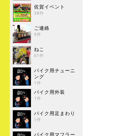
佐賀イベント
38件
ご連絡
9件
ねこ
61件
バイク用チューニ
ング
1件
バイク用外装
1件
バイク用足まわり
1件
バイク用マフラー