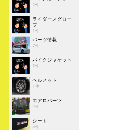
2件
ライダースグロー
ブ
1件
パーツ情報
7件
バイクジャケット
2件
ヘルメット
1件
エアロパーツ
4件
シート
4件