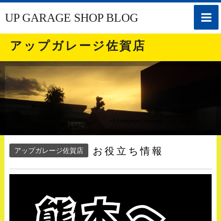
toggle
UP GARAGE SHOP BLOG
naviga
アップガレージ佐賀店
お役立ち情報
アップガレージ佐賀店