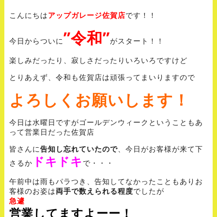
こんにちは
アップガレージ佐賀店
です！！
”令和”
今日からついに
がスタート！！
楽しみだったり、寂しさだったりいろいろですけど
とりあえず、令和も佐賀店は頑張ってまいりますので
よろしくお願いします！
今日は水曜日ですがゴールデンウィークということもあ
って営業日だった佐賀店
皆さんに
告知し忘れていたので
、今日がお客様が来て下
ドキドキ
さるか
で・・・
午前中は雨もパラつき、告知してなかったこともありお
客様のお姿は
両手で数えられる程度
でしたが
急遽
営業してますよーー！