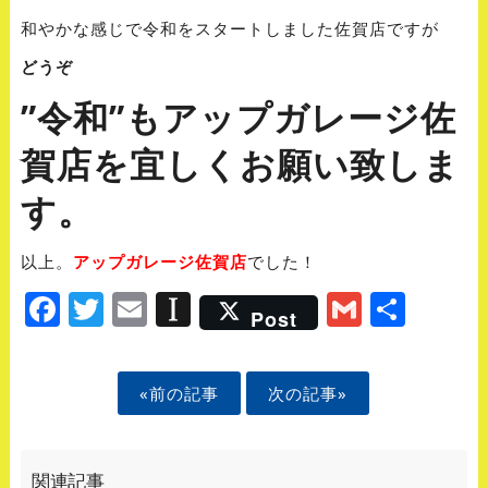
和やかな感じで令和をスタートしました佐賀店ですが
どうぞ
”令和”もアップガレージ佐
賀店を宜しくお願い致しま
す。
以上。
アップガレージ佐賀店
でした！
Facebook
Twitter
Email
Instapaper
Gmail
Shar
Post
«前の記事
次の記事»
関連記事