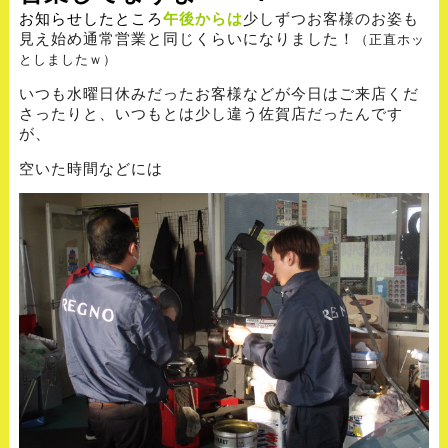
お知らせしたところ
午後からは
少しずつお客様のお姿も
見え始め通常営業と同じくらいになりました！
（正直ホッ
としましたｗ）
いつも水曜日休みだったお客様などが今日はご来店くだ
さったりと、いつもとは少し違う佐賀店だったんです
が、
空いた時間などには