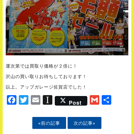
運次第では買取り価格が２倍に！
沢山の買い取りお待ちしております！
以上。アップガレージ佐賀店でした！
Facebook
Twitter
Email
Instapaper
Gmail
Shar
Post
«前の記事
次の記事»