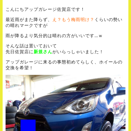
こんにちアップガレージ佐賀店です！
最近雨がまた降らず、
え？もう梅雨明け？
くらいの勢い
の晴れマークですが
雨が降るより気分的は晴れの方がいいです…ｗ
そんな話は置いておいて
先日佐賀店に
新規さん
がいらっしゃいました！
アップガレージに来るの事態初めてらしく、ホイールの
交換を希望！