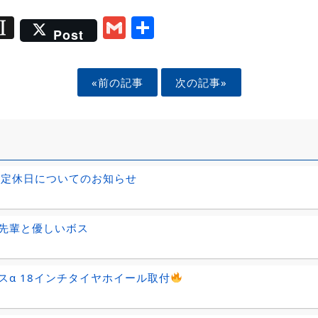
ook
tter
mail
Instapaper
Gmail
Share
Post
«前の記事
次の記事»
の定休日についてのお知らせ
先輩と優しいボス
スα 18インチタイヤホイール取付