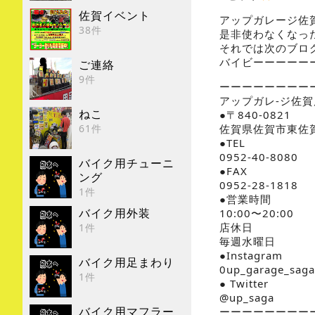
佐賀イベント
アップガレージ佐
38件
是非使わなくなっ
それでは次のブロ
バイビーーーーー
ご連絡
9件
ーーーーーーーー
アップガレ-ジ佐賀
ねこ
●〒840-0821
61件
佐賀県佐賀市東佐賀
●TEL
0952-40-8080
バイク用チューニ
●FAX
ング
0952-28-1818
1件
●営業時間
バイク用外装
10:00〜20:00
店休日
1件
毎週水曜日
●Instagram
バイク用足まわり
0up_garage_sag
1件
● Twitter
@up_saga
バイク用マフラー
ーーーーーーーー