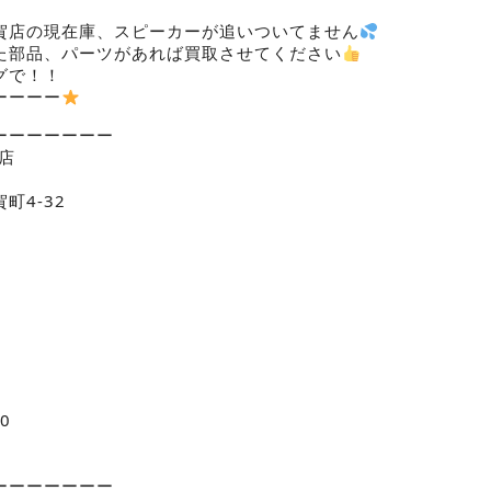
賀店の現在庫、スピーカーが追いついてません
た部品、パーツがあれば買取させてください
グで！！
ーーーー
ーーーーーーー
店
町4-32
a0
ーーーーーーー