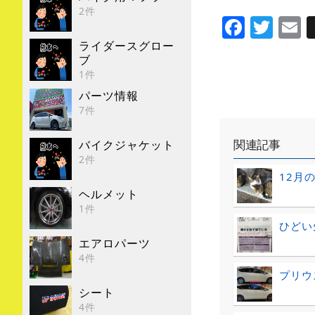
2件
Faceb
Twi
E
ライダースグロー
ブ
1件
パーツ情報
7件
関連記事
バイクジャケット
2件
12月
ヘルメット
1件
ひどい
エアロパーツ
4件
プリウ
シート
4件