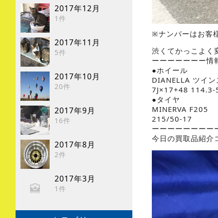
2017年12月
1件
※ナンバーはお客
2017年11月
渋くてかっこよく
5件
ーーーーーーー情
●ホイール
2017年10月
DIANELLA ツ
20件
7J×17+48 114.3-
●タイヤ
MINERVA F205
2017年9月
215/50-17
16件
ーーーーーーーー
今日の買取品紹介
2017年8月
2件
2017年3月
1件