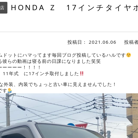
HONDA Ｚ 17インチタイヤ
店
投稿日：
2021.06.06
投稿
のコムドットにハマってます毎回ブログ投稿しているハルです
る彼らの動画は寝る前の日課になりました笑笑
ーーーーー！！！！
Ｚ 11年式 に17インチ取付しました
麗な外装、内装でちょっと古い車に見えませんでした！
です