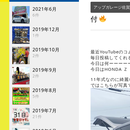
アップガレージ佐賀
2021年6月
6件
付
2019年12月
1件
2019年10月
最近YouTube
2件
毎日投稿してくれ
今日は何ーーーー
今日はHONDA 
2019年9月
2件
11年式なのに綺
ではこちらが写真
2019年8月
5件
2019年7月
21件