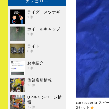
カテゴリー
ライダースツナギ
1件
ホイールキャップ
1件
ライト
6件
お車紹介
2件
佐賀店新情報
36件
UPキャンペーン情
報
carrozzeria ス
32件
2セット