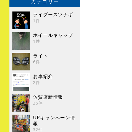
カテゴリー
ライダースツナギ
1件
ホイールキャップ
1件
ライト
6件
お車紹介
2件
佐賀店新情報
36件
UPキャンペーン情
報
32件