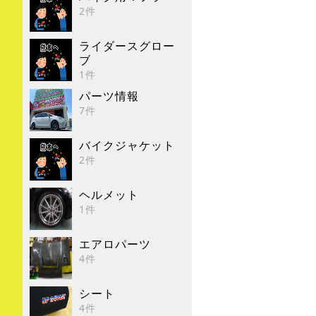
2件
ライダースグロー
ブ
1件
パーツ情報
7件
バイクジャケット
2件
ヘルメット
1件
エアロパーツ
4件
シート
4件