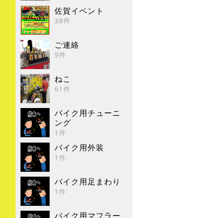
佐賀イベント
38件
ご連絡
9件
ねこ
61件
バイク用チューニ
ング
1件
バイク用外装
1件
バイク用足まわり
1件
バイク用マフラー