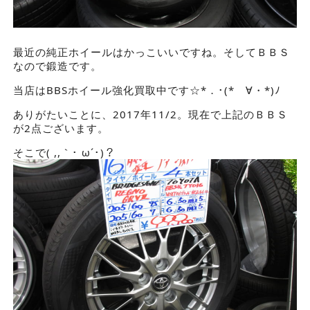
最近の純正ホイールはかっこいいですね。そしてＢＢＳ
なので鍛造です。
当店はBBSホイール強化買取中です☆*．･(*ゝ∀・*)ﾉ
ありがたいことに、2017年11/2。現在で上記のＢＢＳ
が2点ございます。
そこで( ,,｀･ ω´･)？