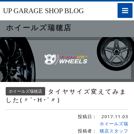
toggle
UP GARAGE SHOP BLOG
naviga
ホイールズ瑞穂店
タイヤサイズ変えてみま
ホイールズ瑞穂店
した(〃`･Н･´〃)
投稿日：
2017.11.03
ホイールズ瑞
投稿者：
穂店スタッフ