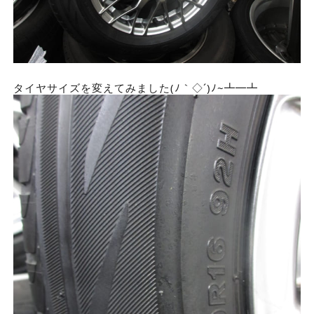
タイヤサイズを変えてみました(ﾉ｀◇´)ﾉ~┻━┻