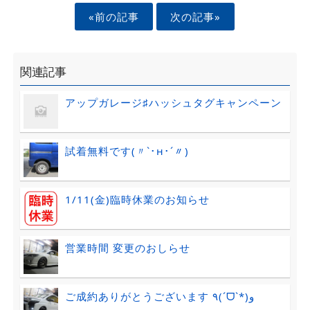
«前の記事
次の記事»
関連記事
アップガレージ♯ハッシュタグキャンペーン
試着無料です(〃`･н･´〃)
1/11(金)臨時休業のお知らせ
営業時間 変更のおしらせ
ご成約ありがとうございます ٩(ˊᗜˋ*)و