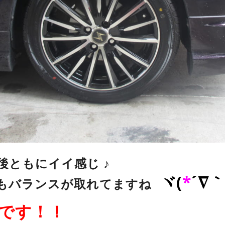
後ともにイイ感じ ♪
ヾ(
*
´∇
もバランスが取れてますね
です！！