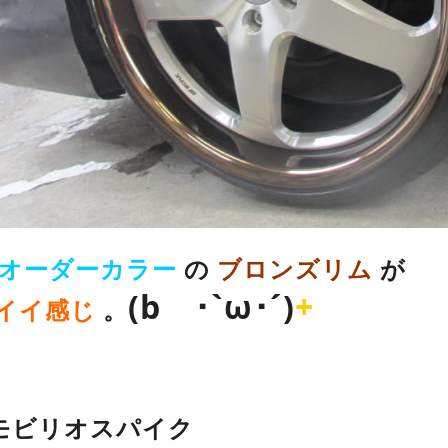
オーダーカラー
の
ブロンズリム
が
(b ･`ω･´)
+
イイ感じ
。
 モビリオスパイク