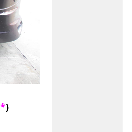
｀
*
)