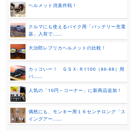
ヘルメット消臭作戦！
クルマにも使えるバイク用「バッテリー充電
器」入荷で......
大治郎レプリカヘルメットの比較！
カッコいー！ ＧＳＸ-Ｒ1100（86-88）用
パ......
人気の「10円～コーナー」に新商品追加！
偶然にも、モンキー用１６センチロング「ス
イングアー......