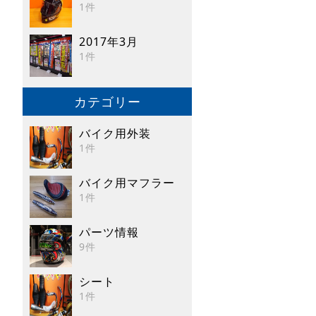
1件
2017年3月
1件
カテゴリー
バイク用外装
1件
バイク用マフラー
1件
パーツ情報
9件
シート
1件