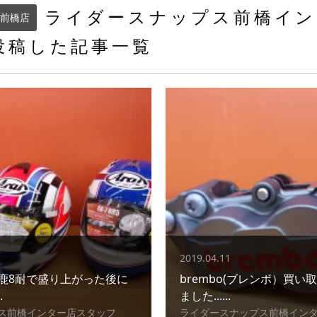
ライダースナップス前橋イン
前橋店
投稿した記事一覧
2019.04.11
鹿8耐で盛り上がった後に
brembo(ブレンボ）買
.
ました......
ス前橋インター店スタッフ
ライダースナップス前橋イン