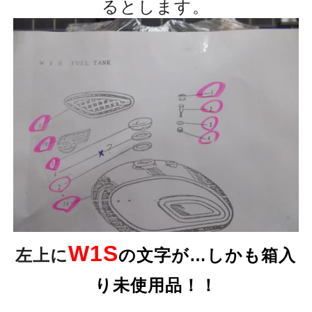
るとします。
W1S
左上に
の文字が…しかも箱入
り未使用品！！