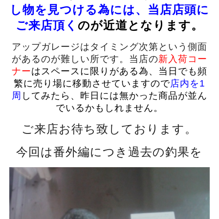
し物を見つける為には、当店店頭に
ご来店頂く
のが近道となります。
アップガレージはタイミング次第という側面
があるのが難しい所です。当店の
新入荷コー
ナー
はスペースに限りがある為、当日でも頻
繁に売り場に移動させていますので
店内を1
周
してみたら、昨日には無かった商品が並ん
でいるかもしれません。
ご来店お待ち致しております。
今回は番外編につき過去の釣果を