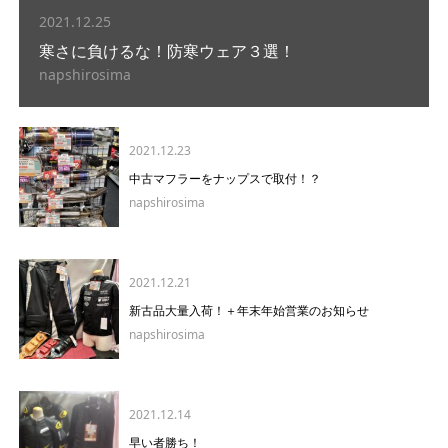
2021.12.25
寒さに負けるな！防寒ウェア３選！
napshirosima
2021.12.23
中古マフラーをナップスで取付！？
napshirosima
2021.12.21
新古品大量入荷！＋年末年始営業のお知らせ
napshirosima
2021.12.14
早い者勝ち！