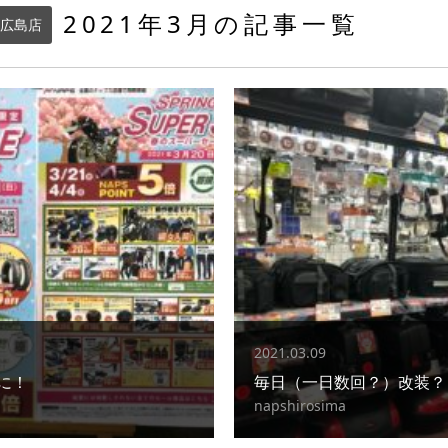
2021年3月の記事一覧
広島店
2021.03.09
に！
毎日（一日数回？）改装？
napshirosima