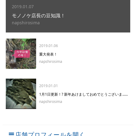
2019.01.07
モノノケ店長の豆知識！
napshirosima
2019.01.06
重大発表！
napshirosima
2019.01.01
1月1日更新！? 新年あけましておめでとうございま......
napshirosima
店舗プロフィールを開く