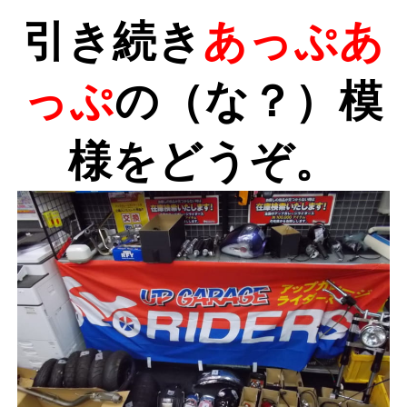
引き続き
あっぷあ
っぷ
の（な？）模
様をどうぞ。