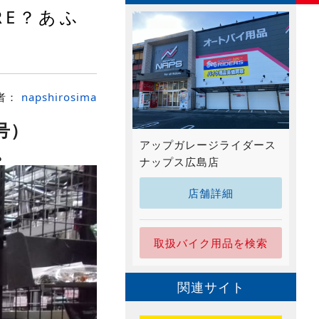
RE？あふ
者：
napshirosima
号）
アップガレージライダース
。
ナップス広島店
店舗詳細
取扱バイク用品を検索
関連サイト