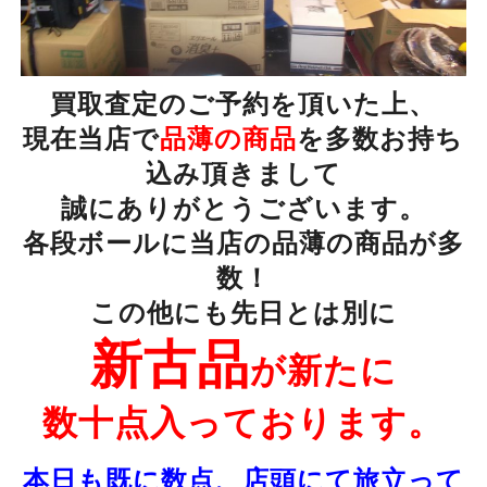
買取査定のご予約を頂いた上、
現在当店で
品薄の商品
を多数お持ち
込み頂きまして
誠にありがとうございます。
各段ボールに当店の品薄の商品が多
数！
この他にも先日とは別に
新古品
が新たに
数十点入っております。
本日も既に数点、店頭にて旅立って