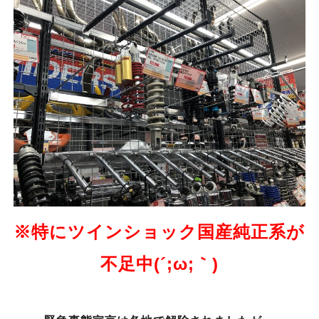
※特にツインショック国産純正系が
不足中(´;ω;｀)