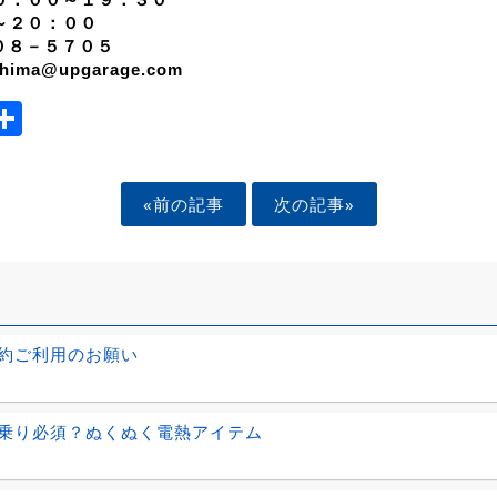
～２０：００
０８－５７０５
oshima@upgarage.com
ook
tter
mail
Share
«前の記事
次の記事»
約ご利用のお願い
乗り必須？ぬくぬく電熱アイテム