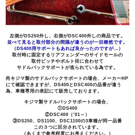
左側がDS250外し、右側がDSC400外しの商品です。
並べて見ると取付部分の間隔が違うのが一目瞭然です。
（DS400用サポートもあれば良かったのですが…）
取付時に固定するリアフェンダーのサイドモールの
取付ピッチやボルト径に合わせて
サドルバックサポートが造られている為です。
尚キジマ製のサドルバックサポートの場合、メーカーHP
にて確認できますが、DS400とDSC400の品番が違う
為、車種専用の表記にて販売しております。
キジマ製サドルバックサポートの場合、
①DS400
②DSC400（’01～）
③DS250、DS1100、DSC1100の3車種が同一品番
この３つに区分されています。
（あくまで参考程度にお考えください。）